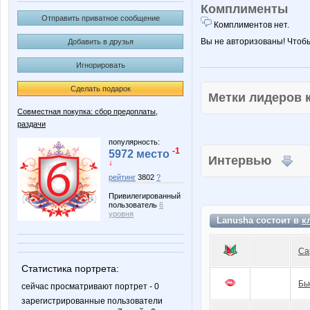
Комплименты
Отправить приватное сообщение
Комплиментов нет.
Вы не авторизованы! Чтоб
Добавить в друзья
Игнорировать
Сделать подарок
Метки лидеров
Совместная покупка: сбор предоплаты,
раздачи
популярность:
-1
5972 место
Интервью
↓
рейтинг
3802
?
Привилегированный
пользователь
6
уровня
Lanusha состоит в
к
Са
Статистика портрета:
Бь
сейчас просматривают портрет - 0
зарегистрированные пользователи