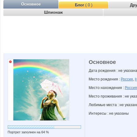
Основное
Блог
( 0 )
Др
Шпионаж
Основное
Дата рождения : не указан
Место рождения :
Россия
,
Н
Место нахождения :
Россия
Место проживания : не ука
Любимые места : не указа
Интересы : не указаны
Портрет заполнен на 64 %